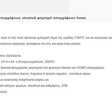
απορρίψεων
sinotruk φορτηγό απορρίψεων howo
,
ναι το πιό πολύ famouse εμπορικό σήμα της ομάδας CNHTC και σε εσωτερικό κα
ποσότητα εξαγωγής πρόσφατα στα έτη, και κάνει έναν μεγάλο
 που εξοπλίζεται.
 10×4 κ.λπ. η δύναμη κυμαίνεται: 266PS -
 βασιλιά βιομηχανίας φορτηγών στο φορτηγό οδικών νέο HOWO απορρίψεων,
ηλού επιπέδου άνετος: Καμπίνα 4 σύνολο σημείου - επιπλέων αέρας
μα αναστολής heightsand angles.air,
λί ελέγχου φορέων .electrical και καθρέφτης, ATM
ρεύμα.