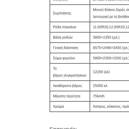
Μονού δίσκου ξηρός σ
Συμπλέκτης
λειτουργεί με τη βοήθε
Ρόδα πλαισίων
11.00R20,12.00R20,12
Βάση ροδών
3800+1350 (χιλ.)
Γενική διάσταση
8575×2496×3450 (χιλ.
Σώμα φορτίου
5800×2300×1500 (χιλ.
Το
12200 (κλ)
βάρος συγκρατήσεων
Ακαθάριστο βάρος
25000 κλ
Μέγιστη ταχύτητα
75km/h
Χρώμα
Άσπρος, κόκκινος, πρά