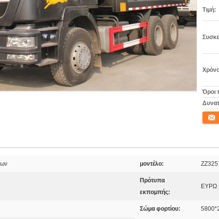
Τιμή:
Συσκε
Χρόνο
Όροι 
Δυνατ
Επικο
εων
μοντέλο:
ZZ325
Πρότυπα
ΕΥΡΩ 
εκπομπής:
Σώμα φορτίου:
5800*