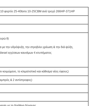
10 φορτίο 25-40tons 10-25CBM ανά τροχό 266HP-371HP
υρώ ΙΙ)
 με την υδρόψυξη, την στροβιλο-χρέωση & την διά-ψύξη,
diesel εγχύσεων καυσίμων 4 κτυπήματος
ν κοιμώμενο, το κλιματιστικό και κάθισμα νέος-ύφους)
εμπρός & 2 αντίστροφος)
γηση με τη βοήθεια δύναμης.