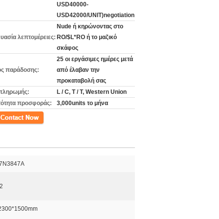
USD40000-
USD42000/UNIT)negotiation
Nude ή κηρώνοντας στο
υασία λεπτομέρειες:
RO/$L*RO ή το μαζικό
σκάφος
25 οι εργάσιμες ημέρες μετά
ς παράδοσης:
από έλαβαν την
προκαταβολή σας
πληρωμής:
L / C, T / T, Western Union
ότητα προσφοράς:
3,000units το μήνα
ινωνία
7N3847A
2
2300*1500mm