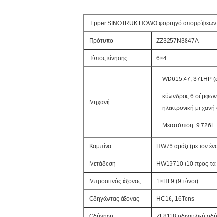
Tipper SINOTRUK HOWO φορτηγό απορρίψεων 
Πρότυπο
ZZ3257N3847A
Τύπος κίνησης
6×4
WD615.47, 371HP (ε
κύλινδρος 6 σύμφωνα
Μηχανή
ηλεκτρονική μηχανή 
Μετατόπιση: 9.726L
Καμπίνα
HW76 αμάξι (με τον ένα
Μετάδοση
HW19710 (10 προς τα 
Μπροστινός άξονας
1×HF9 (9 τόνοι)
Οδηγώντας άξονας
HC16, 16Tons
Οδήγηση
ZF8118 υδραυλική οδή