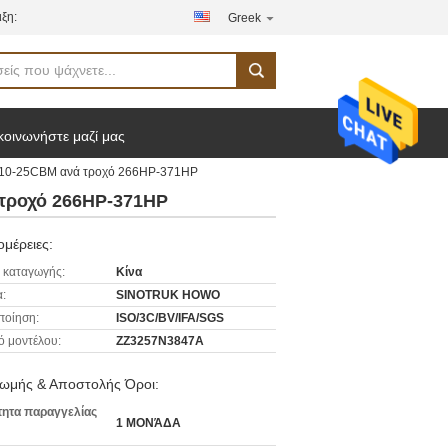
ξη:
Greek
κοινωνήστε μαζί μας
 10-25CBM ανά τροχό 266HP-371HP
τροχό 266HP-371HP
μέρειες:
 καταγωγής:
Κίνα
:
SINOTRUK HOWO
ποίηση:
ISO/3C/BV/IFA/SGS
ό μοντέλου:
ZZ3257N3847A
ωμής & Αποστολής Όροι:
ητα παραγγελίας
1 ΜΟΝΆΔΑ