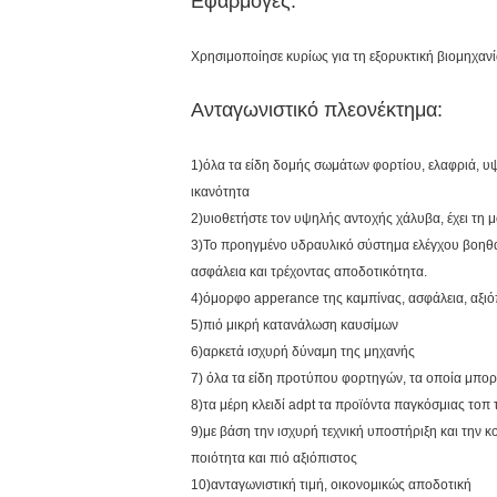
Εφαρμογές:
Χρησιμοποίησε κυρίως για τη εξορυκτική βιομηχανί
Ανταγωνιστικό πλεονέκτημα:
1)όλα τα είδη δομής σωμάτων φορτίου, ελαφριά,
ικανότητα
2)υιοθετήστε τον υψηλής αντοχής χάλυβα, έχει τη 
3)Το προηγμένο υδραυλικό σύστημα ελέγχου βοηθά
ασφάλεια και τρέχοντας αποδοτικότητα.
4)όμορφο apperance της καμπίνας, ασφάλεια, αξιό
5)πιό μικρή κατανάλωση καυσίμων
6)αρκετά ισχυρή δύναμη της μηχανής
7) όλα τα είδη προτύπου φορτηγών, τα οποία μπορ
8)τα μέρη κλειδί adpt τα προϊόντα παγκόσμιας τοπ 
9)με βάση την ισχυρή τεχνική υποστήριξη και την 
ποιότητα και πιό αξιόπιστος
10)ανταγωνιστική τιμή, οικονομικώς αποδοτική