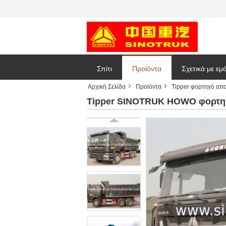
Σπίτι
Προϊόντα
Σχετικά με εμ
Αρχική Σελίδα
Προϊόντα
Tipper φορτηγό απ
Ζητήστε ένα
Tipper SINOTRUK HOWO φορτηγ