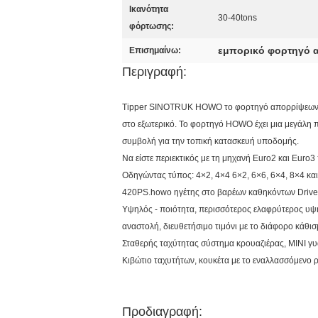
Ικανότητα
30-40tons
φόρτωσης:
εμπορικό φορτηγό 
Επισημαίνω:
Περιγραφή:
Tipper SINOTRUK HOWO το φορτηγό απορρίψεων εί
στο εξωτερικό. Το φορτηγό HOWO έχει μια μεγάλη 
συμβολή για την τοπική κατασκευή υποδομής.
Να είστε περιεκτικός με τη μηχανή Euro2 και Euro3
Οδηγώντας τύπος: 4×2, 4×4 6×2, 6×6, 6×4, 8×4 και
420PS.howo ηγέτης στο βαρέων καθηκόντων Drive
Υψηλός - ποιότητα, περισσότερος ελαφρύτερος υψ
αναστολή, διευθετήσιμο τιμόνι με το διάφορο κάθισ
Σταθερής ταχύτητας σύστημα κρουαζιέρας, ΜΙΝΙ γυα
Κιβώτιο ταχυτήτων, κουκέτα με το εναλλασσόμενο 
Προδιαγραφή: