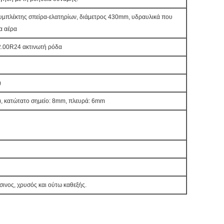
υμπλέκτης σπείρα-ελατηρίων, διάμετρος 430mm, υδραυλικά που
ια αέρα
.00R24 ακτινωτή ρόδα
)
), κατώτατο σημείο: 8mm, πλευρά: 6mm
σινος, χρυσός και ούτω καθεξής.