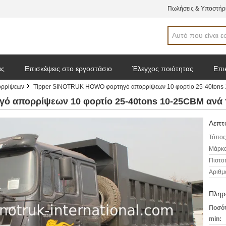
Πωλήσεις & Υποστήρι
άς
Επισκέψεις στο εργοστάσιο
Έλεγχος ποιότητας
Επι
ορρίψεων
Tipper SINOTRUK HOWO φορτηγό απορρίψεων 10 φορτίο 25-40tons
 απόσπασμα
ό απορρίψεων 10 φορτίο 25-40tons 10-25CBM ανά 
Λεπτο
Τόπος
Μάρκα
Πιστο
Αριθμ
Πληρ
Ποσότ
min: