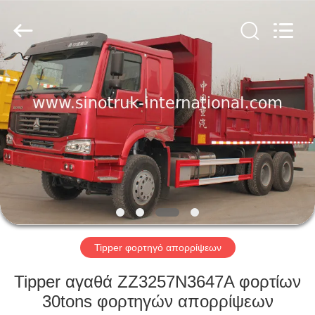
SINOTRUK
INTERNATIONAL
CO.,
LTD..
All
Rights
Reserved.
ΣΠΊΤΙ
ΠΡΟΪΌΝΤΑ
ΣΧΕΤΙΚΆ
ΜΕ
ΕΜΆΣ
ΕΠΙΣΚΈΨΕΙΣ
Tipper φορτηγό απορρίψεων
ΣΤΟ
Tipper αγαθά ZZ3257N3647A φορτίων
ΕΡΓΟΣΤΆΣΙΟ
30tons φορτηγών απορρίψεων