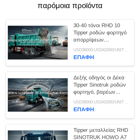
ΠΟΛΙΤΙΚΉ
παρόμοια προϊόντα
ΑΠΟΡΡΉΤΟΥ
30-40 τόνοι RHD 10
Tipper ροδών φορτηγό
απορρίψεων
SINOTRUK HOWO A7
USD38000-USD42000/UNIT)negotiation MOQ:1 ΜΟΝΆΔΑ
για την κατασκευή
ΕΠΑΦΉ
Δεξής οδηγός οι Δέκα
Tipper Sinotruk ροδών
φορτηγό, βαρέων
καθηκόντων φορτηγό
USD38000-USD42000/UNIT)negotiation MOQ:1 ΜΟΝΆΔΑ
απορρίψεων
ΕΠΑΦΉ
Tipper μεταλλείας RHD
SINOTRUK HOWO A7