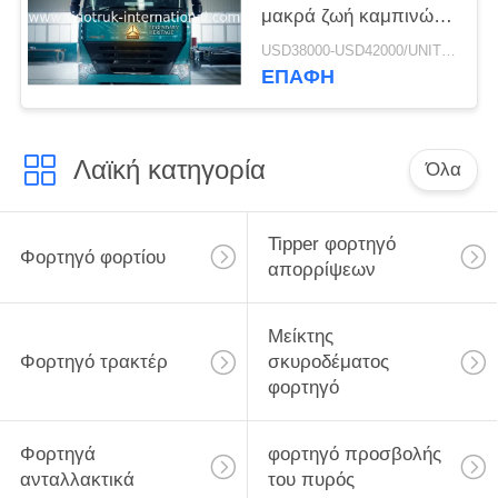
μακρά ζωή καμπινών
φορτηγών
USD38000-USD42000/UNIT)negotiation MOQ:1 ΜΟΝΆΔΑ
απορρίψεων
ΕΠΑΦΉ
ZZ3257M3847N1 A7- Π
Λαϊκή κατηγορία
Όλα
Tipper φορτηγό
Φορτηγό φορτίου
απορρίψεων
Μείκτης
Φορτηγό τρακτέρ
σκυροδέματος
φορτηγό
Φορτηγά
φορτηγό προσβολής
ανταλλακτικά
του πυρός