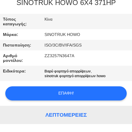
SINOTRUK HOWO 6X4 371HP
ΈΛΕΓΧΟΣ
Τόπος
Κίνα
ΠΟΙΌΤΗΤΑΣ
καταγωγής:
Μάρκα:
SINOTRUK HOWO
ΕΠΙΚΟΙΝΩΝΉΣΤΕ
Πιστοποίηση:
ISO/3C/BV/IFA/SGS
ΜΑΖΊ
Αριθμό
ZZ3257N3647A
ΜΑΣ
μοντέλου:
Ειδικότερα:
,
Βαρύ φορτηγό απορρίψεων
ΖΗΤΉΣΤΕ
sinotruk φορτηγό απορρίψεων howo
ΜΙΑ
ΕΠΑΦΉ!
ΠΡΟΣΦΟΡΆ
SITEMAP
ΛΕΠΤΟΜΈΡΕΙΕΣ