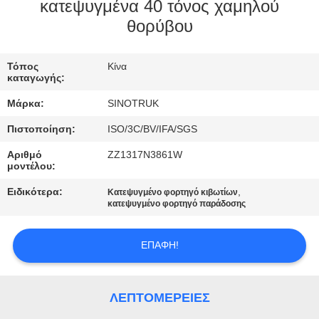
κατεψυγμένα 40 τόνος χαμηλού
θορύβου
ΈΛΕΓΧΟΣ
ΠΟΙΌΤΗΤΑΣ
Τόπος
Κίνα
καταγωγής:
ΕΠΙΚΟΙΝΩΝΉΣΤΕ
Μάρκα:
SINOTRUK
ΜΑΖΊ
Πιστοποίηση:
ISO/3C/BV/IFA/SGS
ΜΑΣ
Αριθμό
ZZ1317N3861W
μοντέλου:
ΖΗΤΉΣΤΕ
Ειδικότερα:
,
Κατεψυγμένο φορτηγό κιβωτίων
κατεψυγμένο φορτηγό παράδοσης
ΜΙΑ
ΠΡΟΣΦΟΡΆ
ΕΠΑΦΉ!
SITEMAP
ΛΕΠΤΟΜΈΡΕΙΕΣ