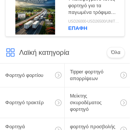
φορτηγό για τα
παγωμένα τρόφιμα
που μεταφέρουν
USD26000-USD26500/UNIT)negotiation MOQ:1 ΜΟΝΆΔΑ
ZZ1127G4215C1
ΕΠΑΦΉ
Λαϊκή κατηγορία
Όλα
Tipper φορτηγό
Φορτηγό φορτίου
απορρίψεων
Μείκτης
Φορτηγό τρακτέρ
σκυροδέματος
φορτηγό
Φορτηγά
φορτηγό προσβολής