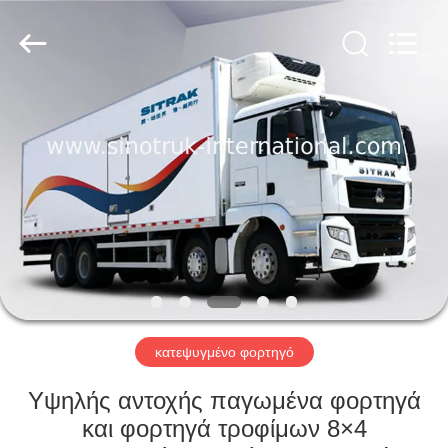
SINOTRUK
INTERNATIONAL
CO.,
LTD..
All
Rights
Reserved.
ΣΠΊΤΙ
ΠΡΟΪΌΝΤΑ
ΣΧΕΤΙΚΆ
ΜΕ
ΕΜΆΣ
ΕΠΙΣΚΈΨΕΙΣ
κατεψυγμένο φορτηγό
ΣΤΟ
Υψηλής αντοχής παγωμένα φορτηγά
ΕΡΓΟΣΤΆΣΙΟ
και φορτηγά τροφίμων 8×4