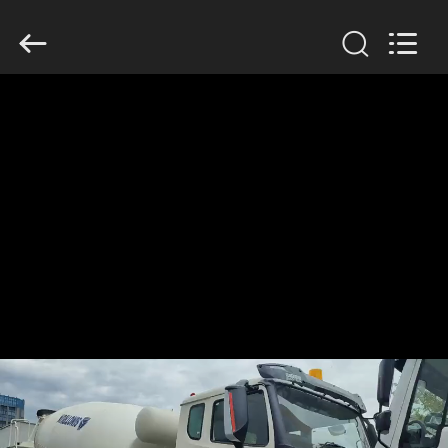
SINOTRUK
INTERNATIONAL
CO.,
LTD..
All
Rights
Reserved.
ΣΠΊΤΙ
ΠΡΟΪΌΝΤΑ
ΣΧΕΤΙΚΆ
ΜΕ
ΕΜΆΣ
ΕΠΙΣΚΈΨΕΙΣ
ΣΤΟ
ΕΡΓΟΣΤΆΣΙΟ