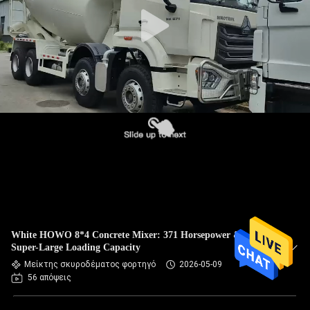
ΈΛΕΓΧΟΣ
ΠΟΙΌΤΗΤΑΣ
ΕΠΙΚΟΙΝΩΝΉΣΤΕ
ΜΑΖΊ
ΜΑΣ
ΖΗΤΉΣΤΕ
ΜΙΑ
ΠΡΟΣΦΟΡΆ
White HOWO 8*4 Concrete Mixer: 371 Horsepower &
Super-Large Loading Capacity
Μείκτης σκυροδέματος φορτηγό
2026-05-09
SITEMAP
56 απόψεις